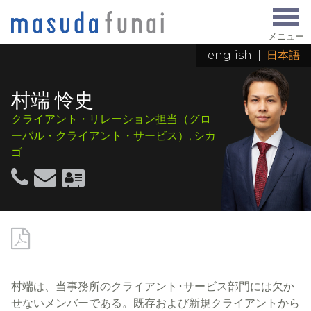
メニュー
english
|
日本語
村端 怜史
クライアント・リレーション担当（グロ
ーバル・クライアント・サービス）, シカ
ゴ
村端は、当事務所のクライアント･サービス部門には欠か
せないメンバーである。既存および新規クライアントから