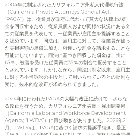
2004年に制定されたカリフォルニア州私人代理執行法
（California Private Attorneys General Act,
“PAGA”）は、従業員が政府に代わって莫大な法律上の罰
金を回収するため、従業員個人および同様の状況にある全
ての従業員を代表して、一従業員が雇用主を提訴すること
を認めています。同法は、雇用主に対して、従業員が被っ
た実損害額の賠償に加え、桁違いな罰金を請求することを
可能にしています。同法に基づき回収した罰金は、州に
65％、被害を受けた従業員に35％の割合で配分すること
とされています。しかしながら、同法は制定以来、雇用主
に対する不当訴訟の手段として用いられているとの批判を
受け、抜本的な改正が求められてきました。
2024年に行われたPAGAの大幅な改正に続けて、さらな
る改正を行うため、カリフォルニア州労働・雇用開発局
（California Labor and Workforce Development
Agency, “LWDA”）に再び動きがありました。2026年2
月、LWDAは、PAGAに基づく請求の提訴手続き、是正
手続き、および和解手続きに対して、より厳格な行政管理