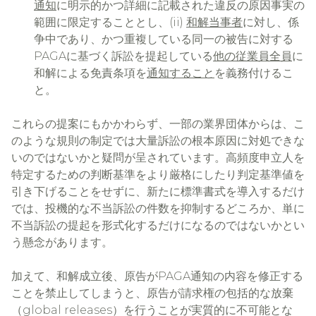
通知
に明示的かつ詳細に記載された違反の原因事実の
範囲に限定することとし、(ii)
和解当事者
に対し、係
争中であり、かつ重複している同一の被告に対する
PAGAに基づく訴訟を提起している
他の従業員全員
に
和解による免責条項を
通知すること
を義務付けるこ
と。
これらの提案にもかかわらず、一部の業界団体からは、こ
のような規則の制定では大量訴訟の根本原因に対処できな
いのではないかと疑問が呈されています。高頻度申立人を
特定するための判断基準をより厳格にしたり判定基準値を
引き下げることをせずに、新たに標準書式を導入するだけ
では、投機的な不当訴訟の件数を抑制するどころか、単に
不当訴訟の提起を形式化するだけになるのではないかとい
う懸念があります。
加えて、和解成立後、原告がPAGA通知の内容を修正する
ことを禁止してしまうと、原告が請求権の包括的な放棄
（global releases）を行うことが実質的に不可能とな