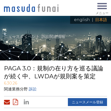
メニュー
english
|
日本語
ニュース＆イベント
: 訴訟関連情報
PAGA 3.0：規制の在り方を巡る議論
が続く中、LWDAが規則案を策定
6.30.26
関連業務分野
訴訟
ニュースメール登録